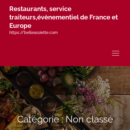
Skip
Restaurants, service
to
traiteurs,évènementiel de France et
content
Europe
https://belleassiette.com
Catégorie :
Non classé