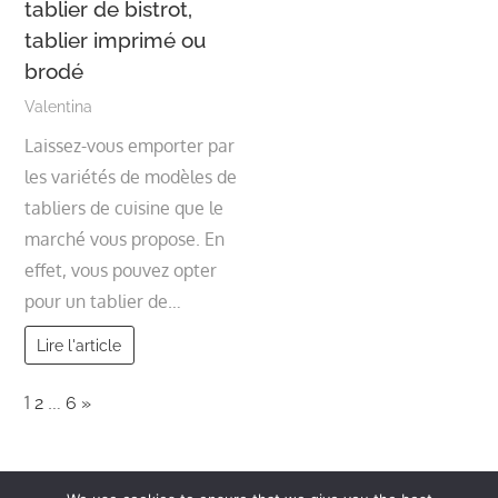
tablier de bistrot,
tablier imprimé ou
brodé
Valentina
Laissez-vous emporter par
les variétés de modèles de
tabliers de cuisine que le
marché vous propose. En
effet, vous pouvez opter
pour un tablier de…
Lire l'article
Page:
Next
1
…
2
6
»