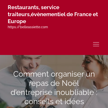
Skip
Restaurants, service
to
traiteurs,évènementiel de France et
content
Europe
https://belleassiette.com
Comment organiser un
repas de Noël
d’entreprise inoubliable :
conseils et idées