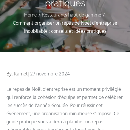
pratiques
Home
Restaurants haut de gamme
Comment organiser un repas de Noël d’entreprise
inoubliable : conseils et idées pratiques
Posted
By:
Kamel
27 novembre 2024
on
Le repas de Noël d’entreprise est un moment privilégié
qui renforce la cohésion d’équipe et permet de célébrer
les succès de l’année écoulée. Pour réussir cet
événement, une organisation minutieuse s’impose. Ce
guide pratique vous aidera à planifier un repas
mémorable. Nous aborderons la logistique, les