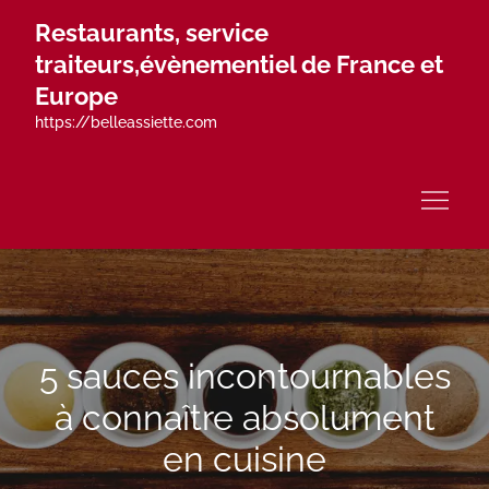
Skip
Restaurants, service
to
traiteurs,évènementiel de France et
content
Europe
https://belleassiette.com
5 sauces incontournables
à connaître absolument
en cuisine