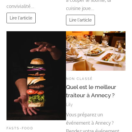
convivialité…
cuisine joue…
Lire l'article
Lire l'article
NON CLASSÉ
Quel est le meilleur
traiteur à Annecy ?
Lily
Vous préparez un
événement à Annecy ?
FASTS-FOOD
Rendez votre événement