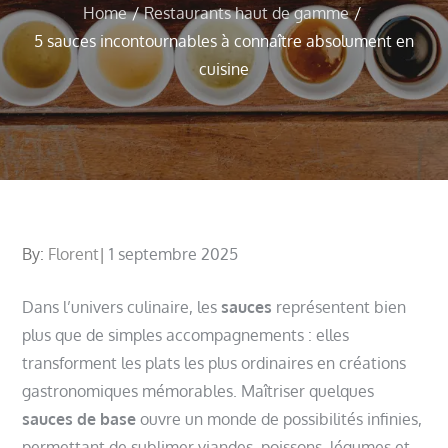
Home
Restaurants haut de gamme
5 sauces incontournables à connaître absolument en
cuisine
Posted
By:
Florent
1 septembre 2025
on
Dans l’univers culinaire, les
sauces
représentent bien
plus que de simples accompagnements : elles
transforment les plats les plus ordinaires en créations
gastronomiques mémorables. Maîtriser quelques
sauces de base
ouvre un monde de possibilités infinies,
permettant de sublimer viandes, poissons, légumes et