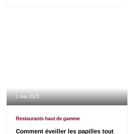
Posted
1 mai 2025
on
Restaurants haut de gamme
Comment éveiller les papilles tout