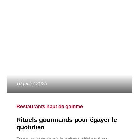
Posted
10 juillet 2025
on
Restaurants haut de gamme
Rituels gourmands pour égayer le
quotidien