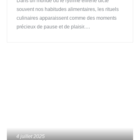
Dans un monde où le rythme effréné dicte
souvent nos habitudes alimentaires, les rituels
culinaires apparaissent comme des moments
précieux de pause et de plaisir.…
Posted
4 juillet 2025