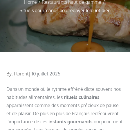
Home
Restaurants haut de gamme
Rituels gourmands pour égayer le quotidien
Posted
By:
Florent
10 juillet 2025
on
Dans un monde où le rythme effréné dicte souvent nos
habitudes alimentaires, les
rituels culinaires
apparaissent comme des moments précieux de pause
et de plaisir. De plus en plus de Français redécouvrent
l’importance de ces
instants gourmands
qui ponctuent
leur journée, transformant de simples repas en