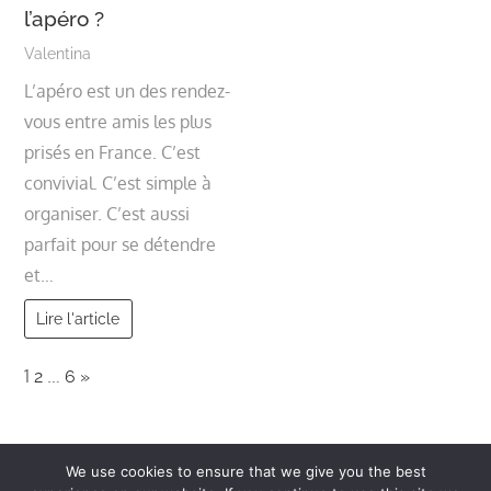
l’apéro ?
Valentina
L’apéro est un des rendez-
vous entre amis les plus
prisés en France. C’est
convivial. C’est simple à
organiser. C’est aussi
parfait pour se détendre
et…
Lire l'article
Page:
Next
1
…
2
6
»
We use cookies to ensure that we give you the best
Copyright © 2026
Restaurants, service