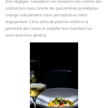
être négligée. Considérer ces moments non comme des
contraintes mais comme des parenthèses privilégiées
change radicalement notre perception et notre
engagement. Cette attitude positive renforce la
pérennité des rituels et amplifie leurs bienfaits sur
notre bien-être général.