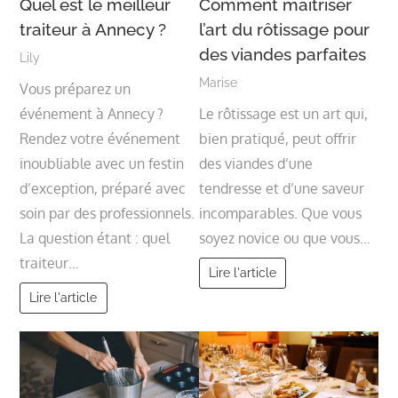
Quel est le meilleur
Comment maîtriser
traiteur à Annecy ?
l’art du rôtissage pour
des viandes parfaites
Lily
Marise
Vous préparez un
événement à Annecy ?
Le rôtissage est un art qui,
Rendez votre événement
bien pratiqué, peut offrir
inoubliable avec un festin
des viandes d’une
d’exception, préparé avec
tendresse et d’une saveur
soin par des professionnels.
incomparables. Que vous
La question étant : quel
soyez novice ou que vous…
traiteur…
Lire l'article
Lire l'article