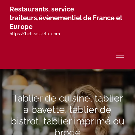
Skip
Restaurants, service
to
traiteurs,évènementiel de France et
content
Europe
https://belleassiette.com
Tablier de cuisine, tablier
à bavette, tablier de
bistrot, tablier imprimé ou
brodé