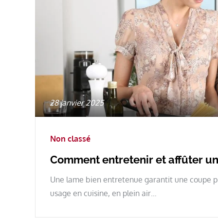
Posted
28 janvier 2025
on
Non classé
Comment entretenir et affûter 
Une lame bien entretenue garantit une coupe pr
usage en cuisine, en plein air…