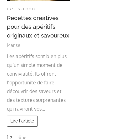
FASTS-FOOD
Recettes créatives
pour des apéritifs
originaux et savoureux
Marise
Les apéritifs sont bien plus
qu’un simple moment de
convivialité. Ils offrent
l’opportunité de faire
découvrir des saveurs et
des textures surprenantes
qui raviront vos…
Lire l'article
Page:
Next
1
…
2
6
»