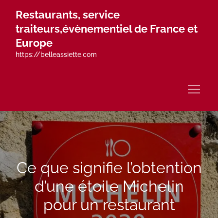
Skip
Restaurants, service
to
traiteurs,évènementiel de France et
content
Europe
https://belleassiette.com
Ce que signifie l’obtention
d’une étoile Michelin
pour un restaurant