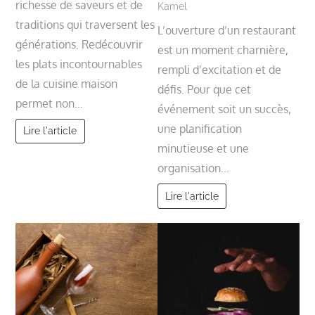
richesse de saveurs et de
Kamel
traditions qui traversent les
L’ouverture d’un restaurant
générations. Redécouvrir
est un moment charnière,
les plats incontournables
rempli d’excitation et de
de la cuisine maison
défis. Pour que cet
permet non…
événement soit un succès,
une planification
Lire l'article
minutieuse et une
organisation…
Lire l'article