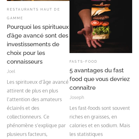
RESTAURANTS HAUT DE
GAMME
Pourquoi les spiritueux
d’âge avancé sont des
investissements de
choix pour les
connaisseurs
FASTS-FOOD
5 avantages du fast
Joel
food que vous devriez
Les spiritueux d’âge avancé
connaître
attirent de plus en plus
Joseph
l’attention des amateurs
éclairés et des
Les fast-foods sont souvent
collectionneurs. Ce
riches en graisses, en
phénomène s’explique par
calories et en sodium. Mais
plusieurs facteurs,
les statistiques