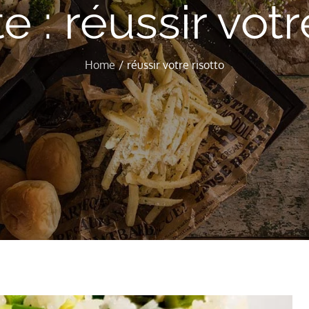
te :
réussir votr
Home
réussir votre risotto