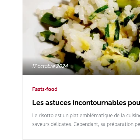
Posted
17 octobre 2024
on
Fasts-food
Les astuces incontournables pour
Le risotto est un plat emblématique de la cuisin
saveurs délicates. Cependant, sa préparation p